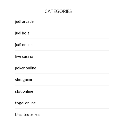
CATEGORIES
judi arcade
judi bola
judi online
live casino
poker online
slot gacor
slot online
togel online
Uncategorized