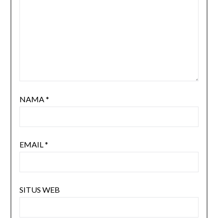
NAMA
*
EMAIL
*
SITUS WEB