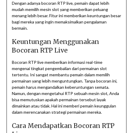
Dengan adanya bocoran RTP live, pemain dapat lebih
mudah memilih mesin slot yang memberikan peluang
menang lebih besar. Fitur ini memberikan keuntungan besar
bagi mereka yang ingin memaksimalkan pengalaman
bermain.
Keuntungan Menggunakan
Bocoran RTP Live
Bocoran RTP live memberikan informasi real-time
mengenai tingkat pengembalian dari permainan slot
tertentu. Ini sangat membantu pemain dalam memilih
permainan yang lebih menguntungkan. Tanpa bocoran ini,
pemain harus mengandalkan keberuntungan semata.
Namun, dengan mengetahui RTP sebuah mesin slot, Anda
bisa memutuskan apakah permainan tersebut layak
dimainkan atau tidak. Hal ini memberi pemain keunggulan
dalam merencanakan strategi permainan mereka.
Cara Mendapatkan Bocoran RTP