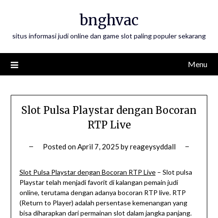
Skip
bnghvac
to
content
situs informasi judi online dan game slot paling populer sekarang
Menu
Slot Pulsa Playstar dengan Bocoran
RTP Live
Posted on
April 7, 2025
by
reageysyddall
Slot Pulsa Playstar dengan Bocoran RTP Live
– Slot pulsa
Playstar telah menjadi favorit di kalangan pemain judi
online, terutama dengan adanya bocoran RTP live. RTP
(Return to Player) adalah persentase kemenangan yang
bisa diharapkan dari permainan slot dalam jangka panjang.