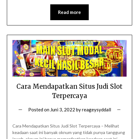
Read more
Cara Mendapatkan Situs Judi Slot
Terpercaya
Posted on
Juni 3, 2022
by
reageysyddall
Cara Mendapatkan Situs Judi Slot Terpercaya – Melihat
keadaan saat ini banyak oknum yang tidak punya tanggung
jawab, oknum ini hanya memanfaatkan keadaan saat ini