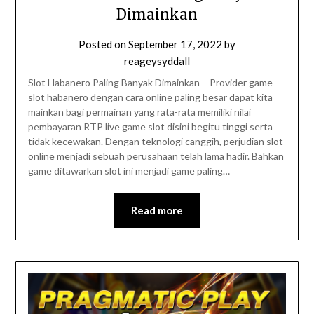
Dimainkan
Posted on
September 17, 2022
by
reageysyddall
Slot Habanero Paling Banyak Dimainkan – Provider game
slot habanero dengan cara online paling besar dapat kita
mainkan bagi permainan yang rata-rata memiliki nilai
pembayaran RTP live game slot disini begitu tinggi serta
tidak kecewakan. Dengan teknologi canggih, perjudian slot
online menjadi sebuah perusahaan telah lama hadir. Bahkan
game ditawarkan slot ini menjadi game paling…
Read more