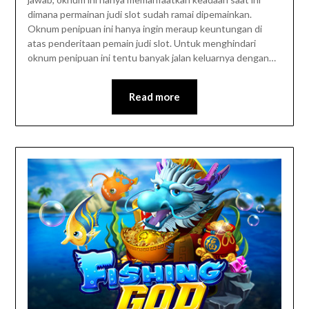
dimana permainan judi slot sudah ramai dipemainkan.
Oknum penipuan ini hanya ingin meraup keuntungan di
atas penderitaan pemain judi slot. Untuk menghindari
oknum penipuan ini tentu banyak jalan keluarnya dengan…
Read more