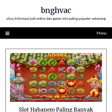
Skip
bnghvac
to
content
situs informasi judi online dan game slot paling populer sekarang
Menu
Slot Habanero Paling Banyak