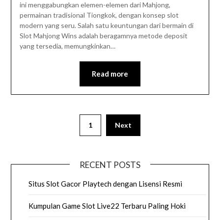
ini menggabungkan elemen-elemen dari Mahjong,
permainan tradisional Tiongkok, dengan konsep slot
modern yang seru. Salah satu keuntungan dari bermain di
Slot Mahjong Wins adalah beragamnya metode deposit
yang tersedia, memungkinkan…
Read more
Paginasi
1
Next
pos
RECENT POSTS
Situs Slot Gacor Playtech dengan Lisensi Resmi
Kumpulan Game Slot Live22 Terbaru Paling Hoki