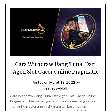
Cara Withdraw Uang Tunai Dari
Agen Slot Gacor Online Pragmatic
Posted on
Maret 18, 2022
by
reageysyddall
Cara Withdraw Uang Tunai Dari Agen Slot Gacor Online
Pragmatic – Permainan game slot online memang sangat
menjanjikan sekarang ini dikarenakan kesempatan