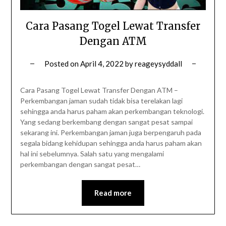
Cara Pasang Togel Lewat Transfer
Dengan ATM
Posted on
April 4, 2022
by
reageysyddall
Cara Pasang Togel Lewat Transfer Dengan ATM –
Perkembangan jaman sudah tidak bisa terelakan lagi
sehingga anda harus paham akan perkembangan teknologi.
Yang sedang berkembang dengan sangat pesat sampai
sekarang ini. Perkembangan jaman juga berpengaruh pada
segala bidang kehidupan sehingga anda harus paham akan
hal ini sebelumnya. Salah satu yang mengalami
perkembangan dengan sangat pesat…
Read more