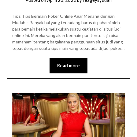
Tips Tips Bermain Poker Online Agar Menang dengan
Mudah – Banyak hal yang terkadang harus di pahami oleh
para pemain ketika melakukan suatu kegiatan di situs judi
online ini. Mereka yang akan bermain pun tentu saja bisa
memahami tentang bagaimana penggunaan situs judi yang
tepat dengan suatu tips main yang tepat ada di judi poker…
Read more