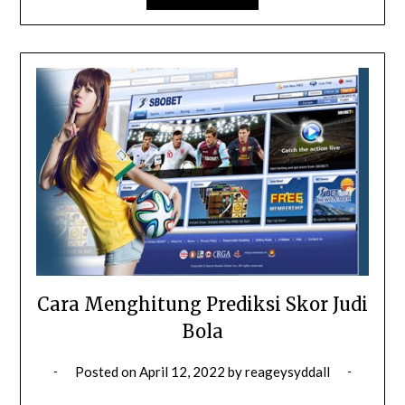
Cara Menghitung Prediksi Skor Judi
Bola
Posted on
April 12, 2022
by
reageysyddall