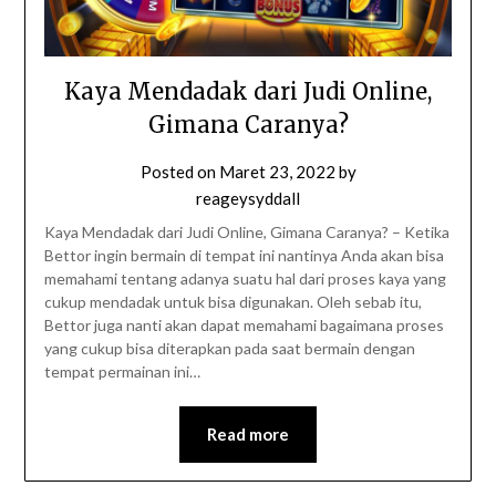
Kaya Mendadak dari Judi Online,
Gimana Caranya?
Posted on
Maret 23, 2022
by
reageysyddall
Kaya Mendadak dari Judi Online, Gimana Caranya? – Ketika
Bettor ingin bermain di tempat ini nantinya Anda akan bisa
memahami tentang adanya suatu hal dari proses kaya yang
cukup mendadak untuk bisa digunakan. Oleh sebab itu,
Bettor juga nanti akan dapat memahami bagaimana proses
yang cukup bisa diterapkan pada saat bermain dengan
tempat permainan ini…
Read more