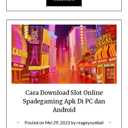
Cara Download Slot Online
Spadegaming Apk Di PC dan
Android
Posted on
Mei 29, 2022
by
reageysyddall