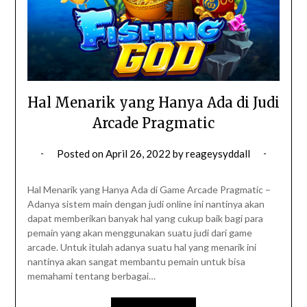
Hal Menarik yang Hanya Ada di Judi
Arcade Pragmatic
Posted on
April 26, 2022
by
reageysyddall
Hal Menarik yang Hanya Ada di Game Arcade Pragmatic –
Adanya sistem main dengan judi online ini nantinya akan
dapat memberikan banyak hal yang cukup baik bagi para
pemain yang akan menggunakan suatu judi dari game
arcade. Untuk itulah adanya suatu hal yang menarik ini
nantinya akan sangat membantu pemain untuk bisa
memahami tentang berbagai…