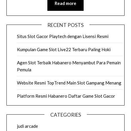
Read more
RECENT POSTS
Situs Slot Gacor Playtech dengan Lisensi Resmi
Kumpulan Game Slot Live22 Terbaru Paling Hoki
Agen Slot Terbaik Habanero Menyambut Para Pemain
Pemula
Website Resmi TopTrend Main Slot Gampang Menang
Platform Resmi Habanero Daftar Game Slot Gacor
CATEGORIES
judi arcade