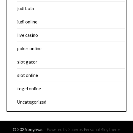
judi bola
judi online
live casino
poker online
slot gacor
slot online
togel online
Uncategorized
© 2026 bnghvac
| Powered by Superbs
Personal Blog theme