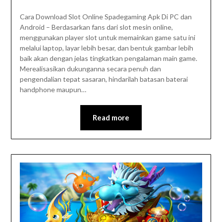
Cara Download Slot Online Spadegaming Apk Di PC dan
Android – Berdasarkan fans dari slot mesin online,
menggunakan player slot untuk memainkan game satu ini
melalui laptop, layar lebih besar, dan bentuk gambar lebih
baik akan dengan jelas tingkatkan pengalaman main game.
Merealisasikan dukunganna secara penuh dan
pengendalian tepat sasaran, hindarilah batasan baterai
handphone maupun…
Read more